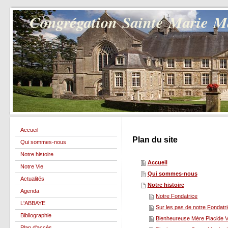
Congrégation Sainte Marie 
Accueil
Plan du site
Qui sommes-nous
Notre histoire
Accueil
Notre Vie
Qui sommes-nous
Actualités
Notre histoire
Agenda
Notre Fondatrice
L'ABBAYE
Sur les pas de notre Fondatr
Bibliographie
Bienheureuse Mère Placide 
Plan d'accès