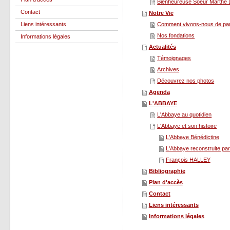
Bienheureuse Soeur Marth
Contact
Notre Vie
Liens intéressants
Comment vivons-nous de pa
Nos fondations
Informations légales
Actualités
Témoignages
Archives
Découvrez nos photos
Agenda
L'ABBAYE
L'Abbaye au quotidien
L'Abbaye et son histoire
L'Abbaye Bénédictine
L'Abbaye reconstruite pa
François HALLEY
Bibliographie
Plan d'accès
Contact
Liens intéressants
Informations légales