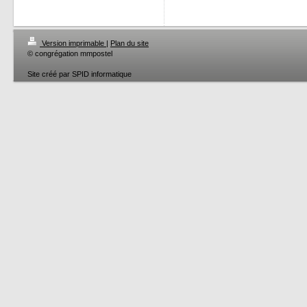
Version imprimable
|
Plan du site
© congrégation mmpostel
Site créé par SPID informatique