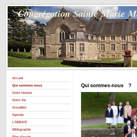
Congrégation Sainte Marie 
Accueil
Qui sommes-nous ?
Qui sommes-nous
Notre histoire
Notre Vie
Actualités
Agenda
L'ABBAYE
Bibliographie
Plan d'accès