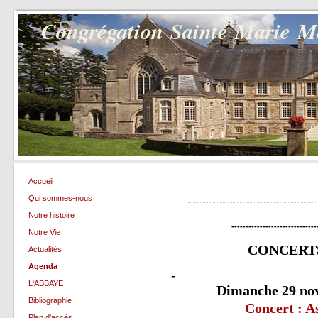
Congrégation Sainte Marie 
Accueil
Qui sommes-nous
Notre histoire
------------------------------
Notre Vie
CONCERT
Actualités
Agenda
-
L'ABBAYE
Dimanche 29 no
Bibliographie
Concert : A
Plan d'accès