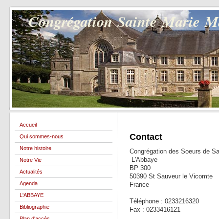
Congrégation Sainte Marie 
Accueil
Contact
Qui sommes-nous
Notre histoire
Congrégation des Soeurs de S
L'Abbaye
Notre Vie
BP 300
Actualités
50390 St Sauveur le Vicomte
Agenda
France
L'ABBAYE
Téléphone : 0233216320
Bibliographie
Fax : 0233416121
Plan d'accès