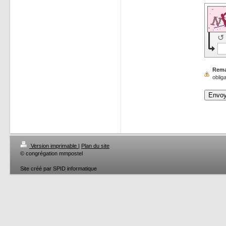
↺
Rema
obliga
Version imprimable
|
Plan du site
© congrégation mmpostel
Site créé par SPID informatique