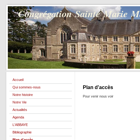
Congrégation Sainte Marie 
Accueil
Plan d'accès
Qui sommes-nous
Notre histoire
Pour venir nous voir
Notre Vie
Actualités
Agenda
L'ABBAYE
Bibliographie
Plan d'accès