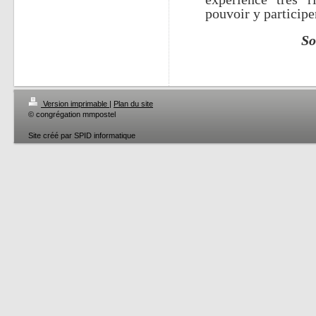
pouvoir y participe
So
Version imprimable
|
Plan du site
© congrégation mmpostel
Site créé par SPID informatique