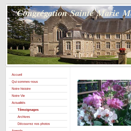
Congrégation Sainte Marie 
Accueil
Qui sommes-nous
Notre histoire
Notre Vie
Actualités
Témoignages
Archives
Découvrez nos photos
Agenda