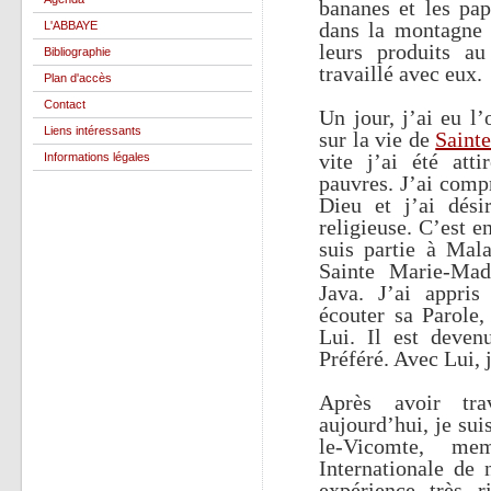
bananes et les pap
dans la montagne p
L'ABBAYE
leurs produits au
Bibliographie
travaillé avec eux.
Plan d'accès
Contact
Un jour, j’ai eu l
Liens intéressants
sur la vie de
Saint
vite j’ai été att
Informations légales
pauvres. J’ai comp
Dieu et j’ai dési
religieuse. C’est e
suis partie à Mal
Sainte Marie-Made
Java. J’ai appris
écouter sa Parole
Lui. Il est dev
Préféré. Avec Lui, j
Après avoir tra
aujourd’hui, je su
le-Vicomte, m
Internationale de 
expérience très r